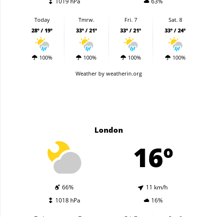
1019 hPa
63%
Today
Tmrw.
Fri. 7
Sat. 8
28º / 19º
33º / 21º
33º / 21º
33º / 24º
100%
100%
100%
100%
Weather
by weatherin.org
London
16º
66%
11 km/h
1018 hPa
16%