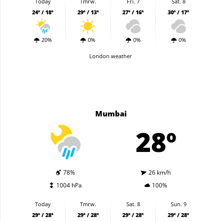
Today
Tmrw.
Fri. 7
Sat. 8
24º / 18º
29º / 13º
27º / 16º
30º / 17º
20%
0%
0%
0%
London weather
Mumbai
28º
78%
26 km/h
1004 hPa
100%
Today
Tmrw.
Sat. 8
Sun. 9
29º / 28º
29º / 28º
29º / 28º
29º / 28º